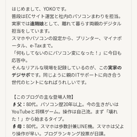
はじめまして、YOKOです。
普段はECサイト運営と社内のパソコンまわりを担当。
実家では
遠隔娘
として、離れて暮らす両親のデジタル
担当をしています。
スマホやパソコンの設定から、プリンター、マイナポ
ータル、e-Taxまで。
「何もしてないのにパソコン変になった！」に今日も
応答中。
そんなリアルな現場を記録しているのが、この
実家の
デジサポ
です。同じように親のITサポートに向き合う
世代のヒントになればうれしいです。
【このブログの主な登場人物】
👴 父：
80代。パソコン歴20年以上。今の生きがいは
YouTubeと将棋ゲーム。操作は自己流。まず「壊れ
た！」から始まるタイプ。
👵 母：
80代。スマホは歩数計兼LINE機。スマホは父よ
り操作が早い。ブログランキング投票が日課。