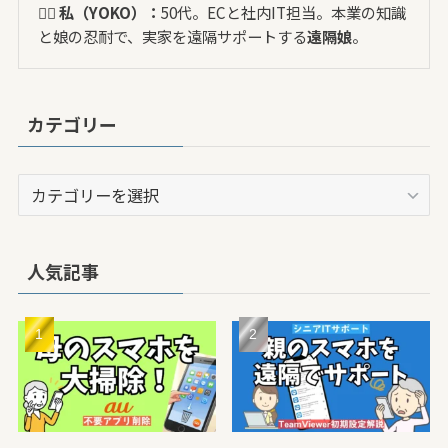
🙋‍♀️ 私（YOKO）：
50代。ECと社内IT担当。本業の知識
と娘の忍耐で、実家を遠隔サポートする
遠隔娘
。
カテゴリー
カ
テ
ゴ
リ
人気記事
ー