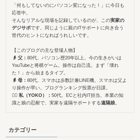
「何もしてないのにパソコン変になった！」に今日も
応答中。
そんなリアルな現場を記録しているのが、この
実家の
デジサポ
です。同じように親のITサポートに向き合う
世代のヒントになればうれしいです。
【このブログの主な登場人物】
👴 父：
80代。パソコン歴20年以上。今の生きがいは
YouTubeと将棋ゲーム。操作は自己流。まず「壊れ
た！」から始まるタイプ。
👵 母：
80代。スマホは歩数計兼LINE機。スマホは父よ
り操作が早い。ブログランキング投票が日課。
🙋‍♀️ 私（YOKO）：
50代。ECと社内IT担当。本業の知
識と娘の忍耐で、実家を遠隔サポートする
遠隔娘
。
カテゴリー