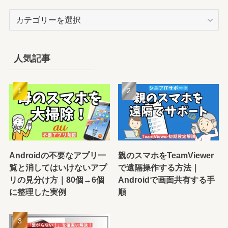
カ
テ
ゴ
リ
人気記事
ー
Androidの不要なアプリ一
親のスマホをTeamViewer
覧と消してはいけないアプ
で遠隔操作する方法｜
リの見分け方｜80個→6個
Androidで画面共有する手
に整理した実例
順