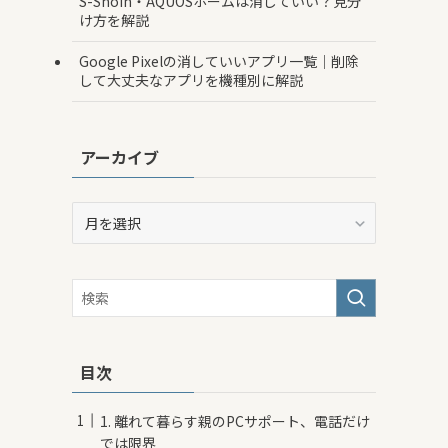
S-Shoin・AQUOSホームは消していい？見分
け方を解説
Google Pixelの消していいアプリ一覧｜削除
して大丈夫なアプリを機種別に解説
アーカイブ
ア
ー
カ
イ
ブ
目次
1. 離れて暮らす親のPCサポート、電話だけ
では限界