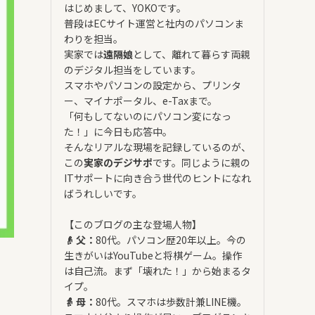
はじめまして、YOKOです。
普段はECサイト運営と社内のパソコンま
わりを担当。
実家では
遠隔娘
として、離れて暮らす両親
のデジタル担当をしています。
スマホやパソコンの設定から、プリンタ
ー、マイナポータル、e-Taxまで。
「何もしてないのにパソコン変になっ
た！」に今日も応答中。
そんなリアルな現場を記録しているのが、
この
実家のデジサポ
です。同じように親の
ITサポートに向き合う世代のヒントになれ
ばうれしいです。
【このブログの主な登場人物】
👴 父：
80代。パソコン歴20年以上。今の
生きがいはYouTubeと将棋ゲーム。操作
は自己流。まず「壊れた！」から始まるタ
イプ。
👵 母：
80代。スマホは歩数計兼LINE機。