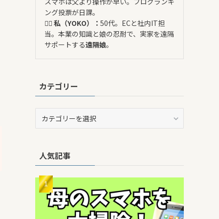
スマホは父より操作が早い。ブログランキ
ング投票が日課。
🙋‍♀️ 私（YOKO）：
50代。ECと社内IT担
当。本業の知識と娘の忍耐で、実家を遠隔
サポートする
遠隔娘
。
カテゴリー
カ
テ
ゴ
リ
人気記事
ー