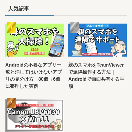
リ
人気記事
ー
Androidの不要なアプリ一
親のスマホをTeamViewer
覧と消してはいけないアプ
で遠隔操作する方法｜
リの見分け方｜80個→6個
Androidで画面共有する手
に整理した実例
順