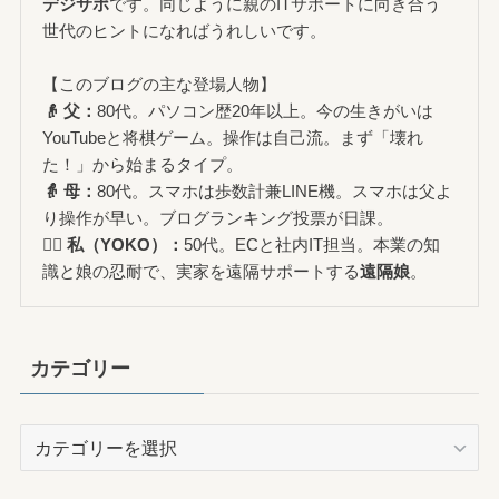
デジサポ
です。同じように親のITサポートに向き合う
世代のヒントになればうれしいです。
【このブログの主な登場人物】
👴 父：
80代。パソコン歴20年以上。今の生きがいは
YouTubeと将棋ゲーム。操作は自己流。まず「壊れ
た！」から始まるタイプ。
👵 母：
80代。スマホは歩数計兼LINE機。スマホは父よ
り操作が早い。ブログランキング投票が日課。
🙋‍♀️ 私（YOKO）：
50代。ECと社内IT担当。本業の知
識と娘の忍耐で、実家を遠隔サポートする
遠隔娘
。
カテゴリー
カ
テ
ゴ