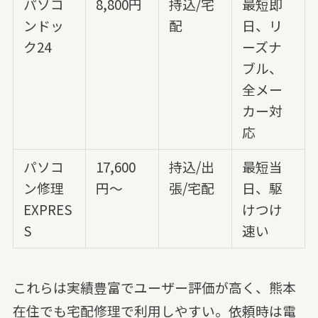
パソコ
8,800円
持込/宅
最短即
ンドッ
配
日、リ
ク24
ーズナ
ブル、
全メー
カー対
応
パソコ
17,600
持込/出
最短当
ン修理
円～
張/宅配
日、駆
EXPRES
けつけ
S
速い
これらは実績豊富でユーザー評価が高く、熊本
在住でも宅配修理で利用しやすい。依頼時は電