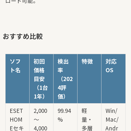
ロード可能。
おすすめ比較
ソフ
初回
検出
特徴
対応
ト名
価格
率
OS
目安
（202
（1台
4評
1年）
価）
ESET
2,000
99.94
軽
Win/
HOM
～
%
量・
Mac/
Eセキ
4,000
多層
Andr