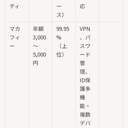
ティ
ー
応
ス）
マカ
年額
99.95
VPN
フィ
3,000
%
、パ
ー
～
（上
スワ
5,000
位）
ード
円
管
理、
ID保
護多
機
能・
複数
デバ