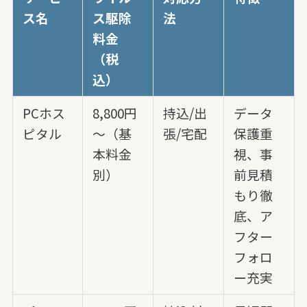
ス名
ス駆除
法
料金
（税
込）
PCホス
8,800円
持込/出
データ
ピタル
～（基
張/宅配
保護重
本料金
視、事
別）
前見積
もり徹
底、ア
フター
フォロ
ー充実