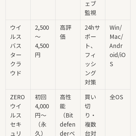
ェブ
監視
ウイ
2,500
高評
24hサ
Win/
ルス
～
価
ポー
Mac/
バス
4,500
ト、
Andr
ター
円
フィ
oid/iO
クラ
ッシ
S
ウド
ング
対策
ZERO
初回
高性
買い
全OS
ウイ
4,000
能
切
ルス
円～
（Bit
り・
セキ
（永
defen
複数
ュリ
久）
derベ
台対