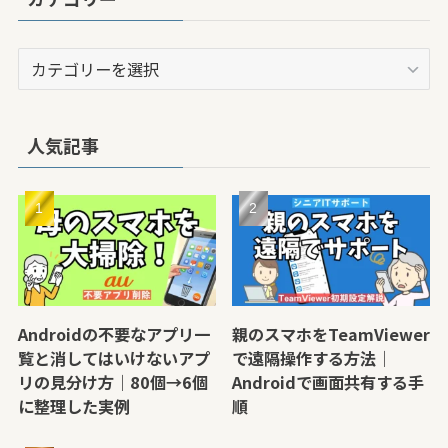
カ
テ
ゴ
リ
人気記事
ー
Androidの不要なアプリ一
親のスマホをTeamViewer
覧と消してはいけないアプ
で遠隔操作する方法｜
リの見分け方｜80個→6個
Androidで画面共有する手
に整理した実例
順