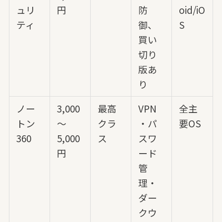
ュリ
円
防
oid/iO
ティ
御、
S
買い
切り
版あ
り
ノー
3,000
最高
VPN
全主
トン
～
クラ
・パ
要OS
360
5,000
ス
スワ
円
ード
管
理・
ダー
クウ